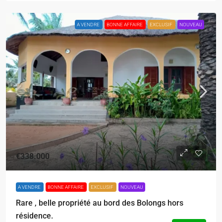
A VENDRE
BONNE AFFAIRE
EXCLUSIF
NOUVEAU
€338.000
A VENDRE
BONNE AFFAIRE
EXCLUSIF
NOUVEAU
Rare , belle propriété au bord des Bolongs hors
résidence.