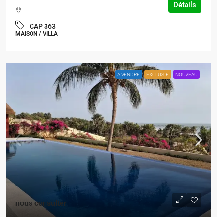
Détails
CAP 363
MAISON / VILLA
A VENDRE
EXCLUSIF
NOUVEAU
nous consulter