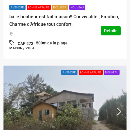
A VENDRE
BONNE AFFAIRE
EXCLUSIF
NOUVEAU
Ici le bonheur est fait maison!! Convivialité , Emotion,
Charme d’Afrique tout confort.
Détails
-500m de la plage
CAP 273
MAISON / VILLA
A VENDRE
BONNE AFFAIRE
NOUVEAU