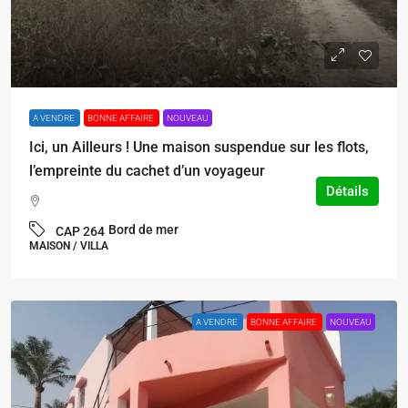
€292.000
A VENDRE
BONNE AFFAIRE
NOUVEAU
Ici, un Ailleurs ! Une maison suspendue sur les flots,
l’empreinte du cachet d’un voyageur
Détails
Bord de mer
CAP 264
MAISON / VILLA
A VENDRE
BONNE AFFAIRE
NOUVEAU