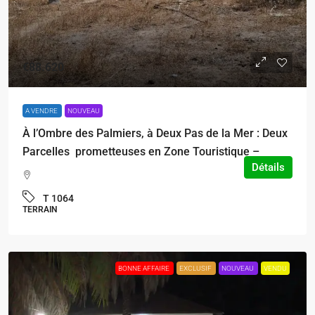
€88.620
A VENDRE
NOUVEAU
À l’Ombre des Palmiers, à Deux Pas de la Mer : Deux
Parcelles prometteuses en Zone Touristique –
Détails
T 1064
TERRAIN
BONNE AFFAIRE
EXCLUSIF
NOUVEAU
VENDU