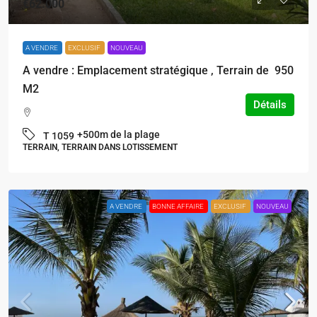
€62.000
A VENDRE
EXCLUSIF
NOUVEAU
A vendre : Emplacement stratégique , Terrain de 950
M2
Détails
+500m de la plage
T 1059
TERRAIN, TERRAIN DANS LOTISSEMENT
A VENDRE
BONNE AFFAIRE
EXCLUSIF
NOUVEAU