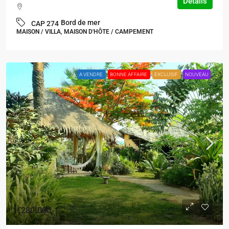
Détails
Bord de mer
CAP 274
MAISON / VILLA, MAISON D'HÔTE / CAMPEMENT
A VENDRE
BONNE AFFAIRE
EXCLUSIF
NOUVEAU
€280.000