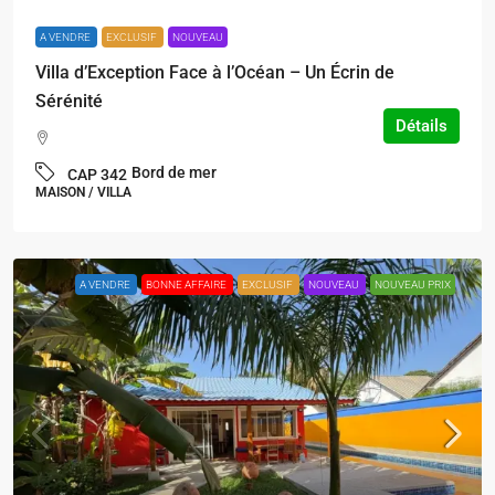
A VENDRE
EXCLUSIF
NOUVEAU
Villa d’Exception Face à l’Océan – Un Écrin de
Sérénité
Détails
Bord de mer
CAP 342
MAISON / VILLA
A VENDRE
BONNE AFFAIRE
EXCLUSIF
NOUVEAU
NOUVEAU PRIX