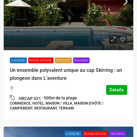
NOUS CONSULTER
A VENDRE
BONNE AFFAIRE
EXCLUSIF
NOUVEAU
Un ensemble polyvalent unique au cap Skirring : un
plongeon dans L’aventure
Détails
-500m de la plage
HRCAP 021
COMMERCE, HOTEL, MAISON / VILLA, MAISON D'HÔTE /
CAMPEMENT, RESTAURANT, TERRAIN
A VENDRE
BONNE AFFAIRE
NOUVEAU