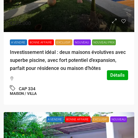
€225.000
A VENDRE
BONNE AFFAIRE
EXCLUSIF
NOUVEAU
NOUVEAU PRIX
Investissement idéal : deux maisons évolutives avec
superbe piscine, avec fort potentiel d’expansion,
parfait pour résidence ou maison d’hôtes
Détails
CAP 334
MAISON / VILLA
A VENDRE
BONNE AFFAIRE
EXCLUSIF
NOUVEAU