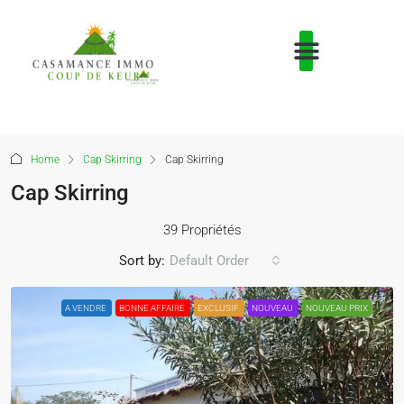
Home
Cap Skirring
Cap Skirring
Cap Skirring
39 Propriétés
Sort by:
Default Order
A VENDRE
BONNE AFFAIRE
EXCLUSIF
NOUVEAU
NOUVEAU PRIX