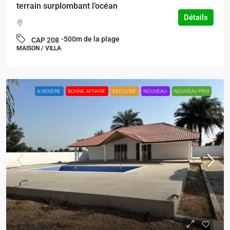
terrain surplombant l’océan
Détails
-500m de la plage
CAP 208
MAISON / VILLA
A VENDRE
BONNE AFFAIRE
EXCLUSIF
NOUVEAU
NOUVEAU PRIX
€245.000