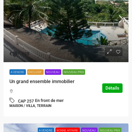
€557.498
A VENDRE
EXCLUSIF
NOUVEAU
NOUVEAU PRIX
Un grand ensemble immobilier
Détails
En front de mer
CAP 257
MAISON / VILLA, TERRAIN
A VENDRE
BONNE AFFAIRE
NOUVEAU
NOUVEAU PRIX