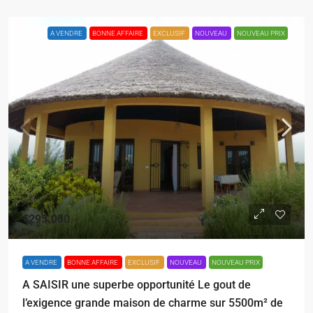
A VENDRE
BONNE AFFAIRE
EXCLUSIF
NOUVEAU
NOUVEAU PRIX
€295.000
A VENDRE
BONNE AFFAIRE
EXCLUSIF
NOUVEAU
NOUVEAU PRIX
A SAISIR une superbe opportunité Le gout de
l’exigence grande maison de charme sur 5500m² de