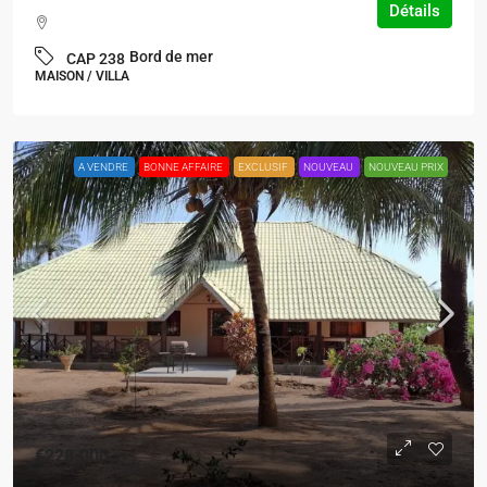
Détails
Bord de mer
CAP 238
MAISON / VILLA
A VENDRE
BONNE AFFAIRE
EXCLUSIF
NOUVEAU
NOUVEAU PRIX
€228.000