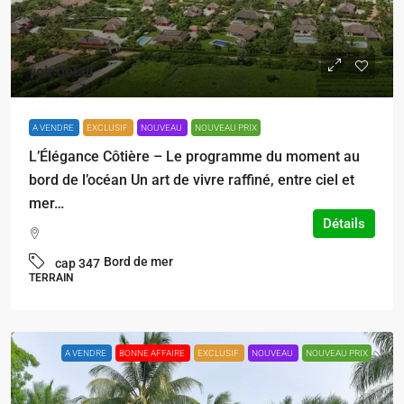
voir détail
A VENDRE
EXCLUSIF
NOUVEAU
NOUVEAU PRIX
L’Élégance Côtière – Le programme du moment au
bord de l’océan Un art de vivre raffiné, entre ciel et
mer…
Détails
Bord de mer
cap 347
TERRAIN
A VENDRE
BONNE AFFAIRE
EXCLUSIF
NOUVEAU
NOUVEAU PRIX