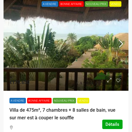
A VENDRE
BONNE AFFAIRE
NOUVEAU PRIX
VENDU
€179.650
A VENDRE
BONNE AFFAIRE
NOUVEAU PRIX
VENDU
Villa de 475m², 7 chambres + 8 salles de bain, vue
sur mer est à couper le souffle
Détails