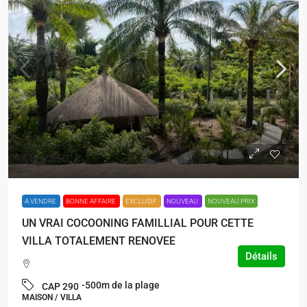
€176.650
A VENDRE
BONNE AFFAIRE
EXCLUSIF
NOUVEAU
NOUVEAU PRIX
UN VRAI COCOONING FAMILLIAL POUR CETTE
VILLA TOTALEMENT RENOVEE
Détails
-500m de la plage
CAP 290
MAISON / VILLA