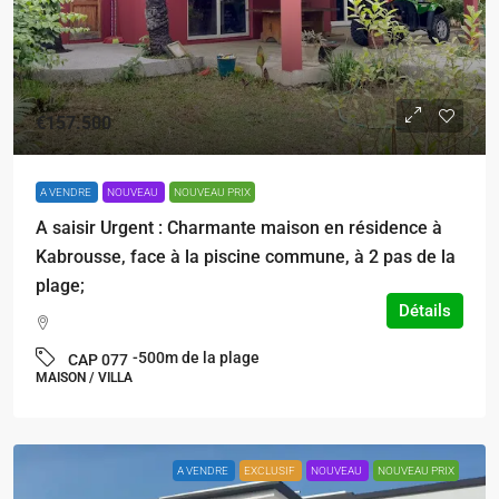
€157.500
A VENDRE
NOUVEAU
NOUVEAU PRIX
A saisir Urgent : Charmante maison en résidence à
Kabrousse, face à la piscine commune, à 2 pas de la
plage;
Détails
-500m de la plage
CAP 077
MAISON / VILLA
A VENDRE
EXCLUSIF
NOUVEAU
NOUVEAU PRIX