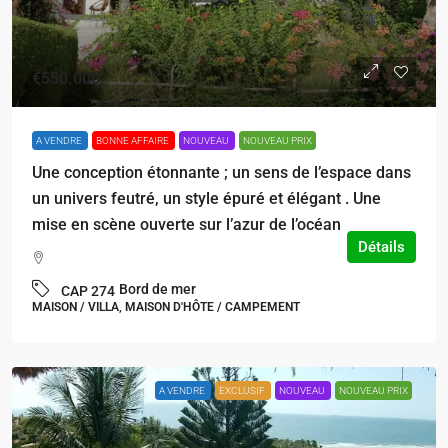
€550.000
A VENDRE
BONNE AFFAIRE
NOUVEAU
NOUVEAU PRIX
Une conception étonnante ; un sens de l’espace dans
un univers feutré, un style épuré et élégant . Une
mise en scène ouverte sur l’azur de l’océan
Détails
Bord de mer
CAP 274
MAISON / VILLA, MAISON D'HÔTE / CAMPEMENT
A VENDRE
EXCLUSIF
NOUVEAU
NOUVEAU PRIX