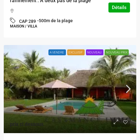
raffinement . A deux pas de la plage
Détails
-500m de la plage
CAP 289
MAISON / VILLA
A VENDRE
EXCLUSIF
NOUVEAU
NOUVEAU PRIX
prix ci dessous