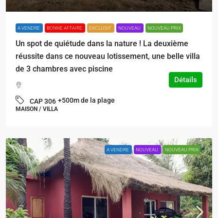
A VENDRE
BONNE AFFAIRE
EXCLUSIF
NOUVEAU
NOUVEAU PRIX
Un spot de quiétude dans la nature ! La deuxième
réussite dans ce nouveau lotissement, une belle villa
de 3 chambres avec piscine
Détails
+500m de la plage
CAP 306
MAISON / VILLA
A VENDRE
NOUVEAU
NOUVEAU PRIX