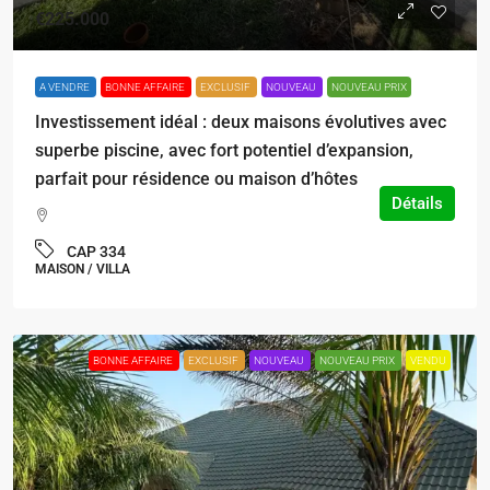
€225.000
A VENDRE
BONNE AFFAIRE
EXCLUSIF
NOUVEAU
NOUVEAU PRIX
Investissement idéal : deux maisons évolutives avec
superbe piscine, avec fort potentiel d’expansion,
parfait pour résidence ou maison d’hôtes
Détails
CAP 334
MAISON / VILLA
BONNE AFFAIRE
EXCLUSIF
NOUVEAU
NOUVEAU PRIX
VENDU