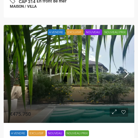
En front de mer
CAP 314
MAISON / VILLA
A VENDRE
EXCLUSIF
NOUVEAU
NOUVEAU PRIX
€475.750
A VENDRE
EXCLUSIF
NOUVEAU
NOUVEAU PRIX