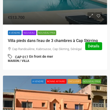
€513.700
A VENDRE
NOUVEAU
NOUVEAU PRIX
Villa pieds dans l’eau de 3 chambres à Cap Skirring
Détails
Cap Randoulène, Kabrousse, Cap Skirring, Sénégal
En front de mer
CAP 017
MAISON / VILLA
A VENDRE
BONNE AFFAIRE
EXCLUSIF
NOUVEAU PRIX