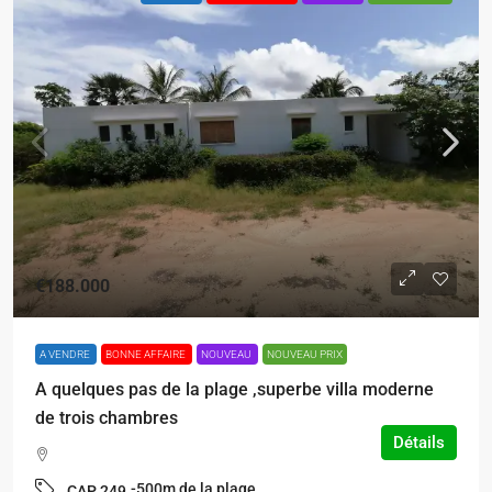
€188.000
A VENDRE
BONNE AFFAIRE
NOUVEAU
NOUVEAU PRIX
A quelques pas de la plage ,superbe villa moderne
de trois chambres
Détails
-500m de la plage
CAP 249