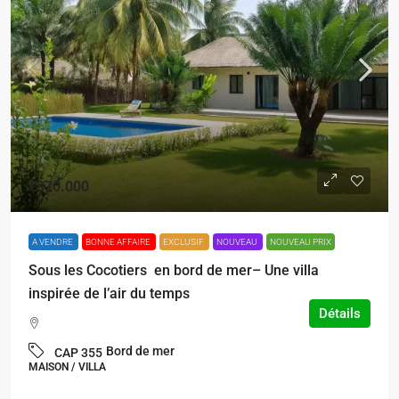
€370.000
A VENDRE
BONNE AFFAIRE
EXCLUSIF
NOUVEAU
NOUVEAU PRIX
Sous les Cocotiers en bord de mer– Une villa
inspirée de l’air du temps
Détails
Bord de mer
CAP 355
MAISON / VILLA