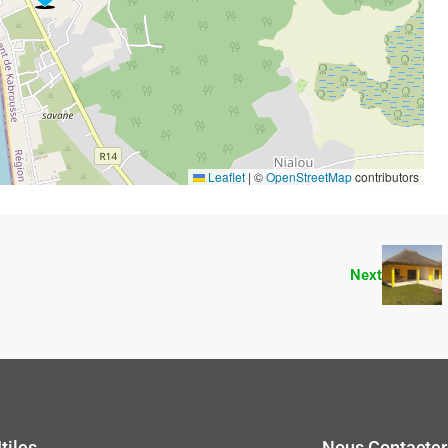
Leaflet
|
©
OpenStreetMap
contributors
Next
tiles
Nous Contacter