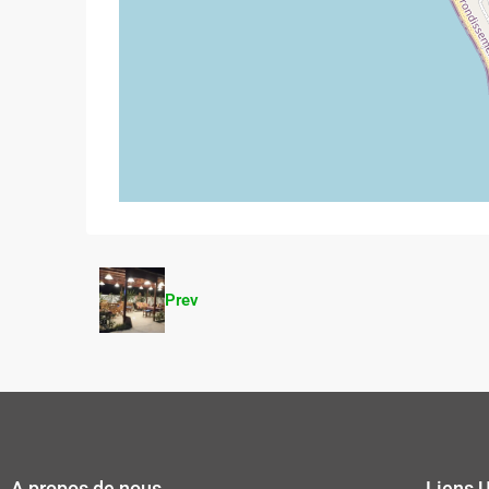
Prev
A propos de nous
Liens U