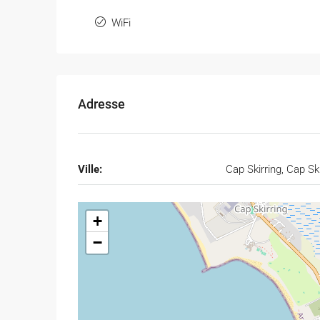
WiFi
Adresse
Ville:
Cap Skirring, Cap Ski
+
−