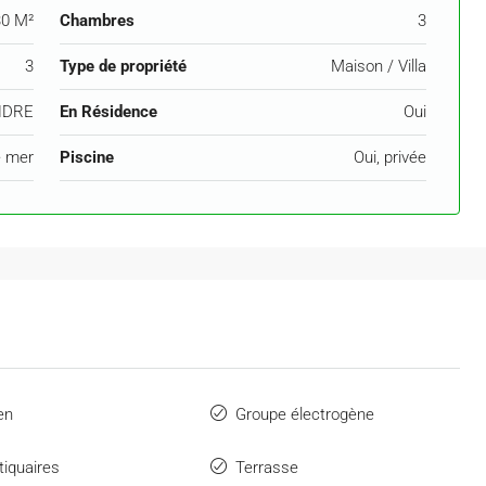
0 M²
Chambres
3
3
Type de propriété
Maison / Villa
NDRE
En Résidence
Oui
e mer
Piscine
Oui, privée
en
Groupe électrogène
iquaires
Terrasse