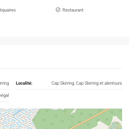
iquaires
Restaurant
rring
Localité:
Cap Skirring, Cap Skirring et alentours
négal