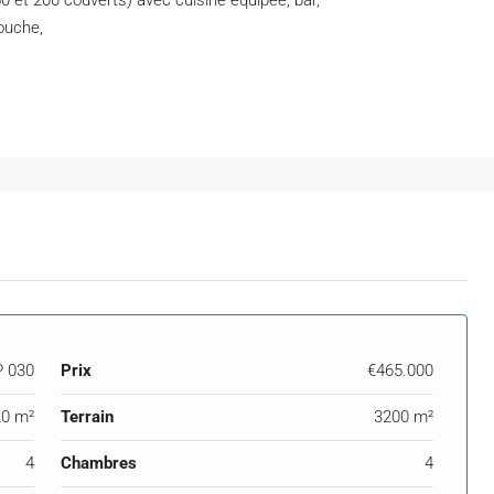
50 et 200 couverts) avec cuisine équipée, bar,
douche,
 030
Prix
€465.000
0 m²
Terrain
3200 m²
4
Chambres
4