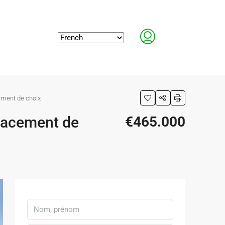
ement de choix
placement de
€465.000