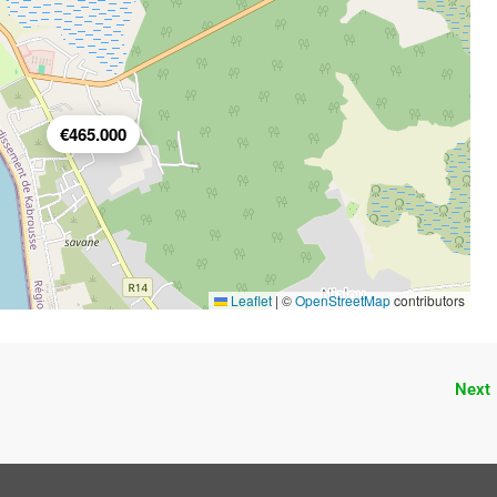
€465.000
Leaflet
|
©
OpenStreetMap
contributors
Next