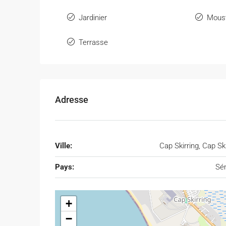
Jardinier
Moust
Terrasse
Adresse
Ville:
Cap Skirring, Cap Ski
Pays:
Sé
+
−