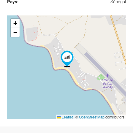
Pays:
Sénégal
+
−
Leaflet
|
©
OpenStreetMap
contributors