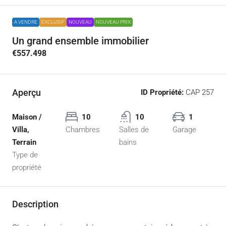
A VENDRE
EXCLUSIF
NOUVEAU
NOUVEAU PRIX
Un grand ensemble immobilier
€557.498
Aperçu
ID Propriété:
CAP 257
Maison /
10
10
1
Villa,
Chambres
Salles de
Garage
Terrain
bains
Type de
propriété
Description