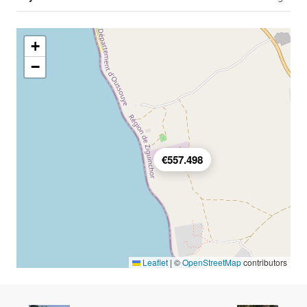
+
−
€557.498
Leaflet
|
©
OpenStreetMap
contributors