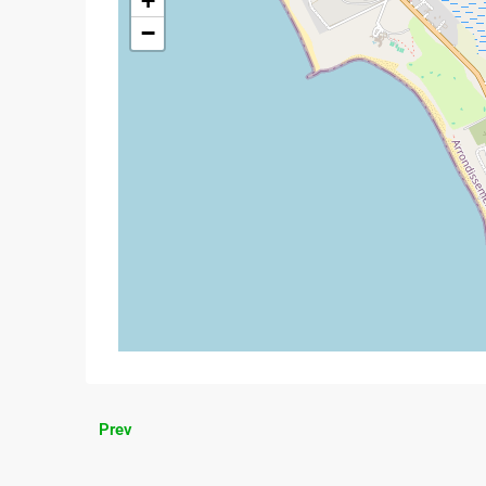
+
−
Prev