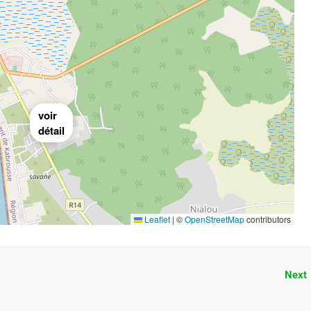
voir
détail
Leaflet
|
©
OpenStreetMap
contributors
Next