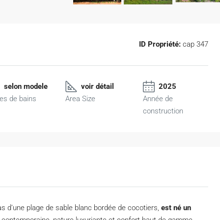
ID Propriété:
cap 347
selon modele
voir détail
2025
les de bains
Area Size
Année de
construction
pas d’une plage de sable blanc bordée de cocotiers,
est né un
re contemporaine, nature luxuriante et confort haut de gamme.