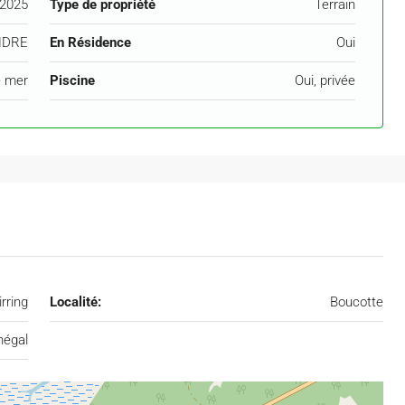
2025
Type de propriété
Terrain
NDRE
En Résidence
Oui
e mer
Piscine
Oui, privée
rring
Localité:
Boucotte
négal