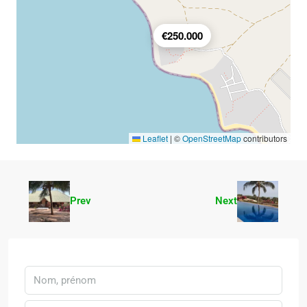
€250.000
Leaflet
|
©
OpenStreetMap
contributors
Prev
Next