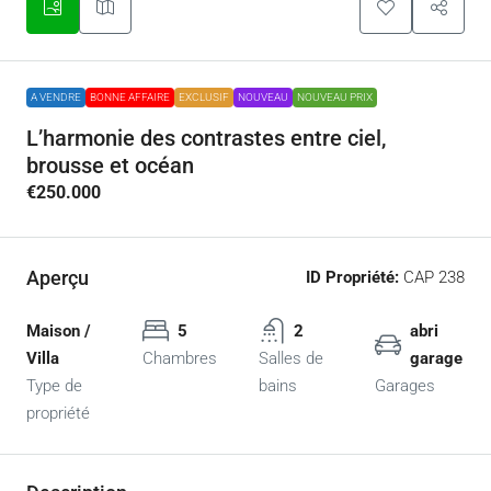
A VENDRE
BONNE AFFAIRE
EXCLUSIF
NOUVEAU
NOUVEAU PRIX
L’harmonie des contrastes entre ciel,
brousse et océan
€250.000
Aperçu
ID Propriété:
CAP 238
Maison /
5
2
abri
Villa
Chambres
Salles de
garage
Type de
bains
Garages
propriété