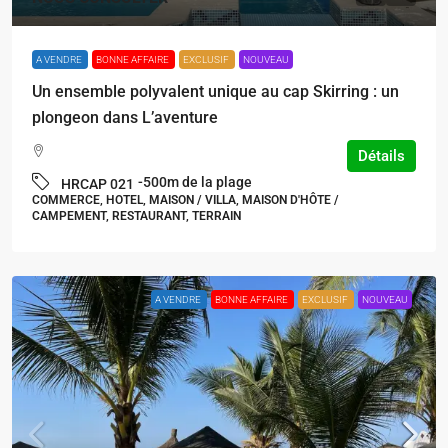
A VENDRE
BONNE AFFAIRE
EXCLUSIF
NOUVEAU
Un ensemble polyvalent unique au cap Skirring : un
plongeon dans L’aventure
Détails
-500m de la plage
HRCAP 021
COMMERCE, HOTEL, MAISON / VILLA, MAISON D'HÔTE /
CAMPEMENT, RESTAURANT, TERRAIN
A VENDRE
BONNE AFFAIRE
EXCLUSIF
NOUVEAU