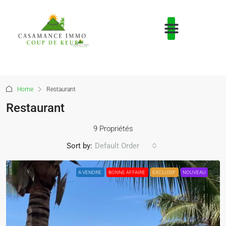
Home
Restaurant
Restaurant
9 Propriétés
Sort by:
Default Order
A VENDRE
BONNE AFFAIRE
EXCLUSIF
NOUVEAU