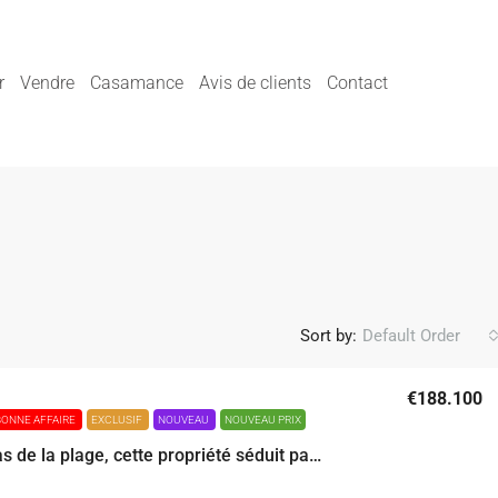
r
Vendre
Casamance
Avis de clients
Contact
Sort by:
Default Order
€188.100
BONNE AFFAIRE
EXCLUSIF
NOUVEAU
NOUVEAU PRIX
A deux pas de la plage, cette propriété séduit par son atmosphère conviviale et son potentiel d’accueil , que ce soit pour des séjours en famille, entre amis, ou dans le cadre d’une maison d hôtes