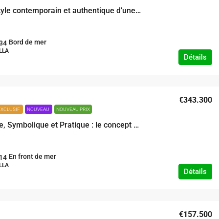
Dans le style contemporain et authentique d’une villa élégante, la promesse d’un quotidien des plus savoureux
Bord de mer
34
LLA
Détails
€343.300
EXCLUSIF
NOUVEAU
NOUVEAU PRIX
Esthétique, Symbolique et Pratique : le concept ambitieux d’une villa au deuxieme rang où la qualité se conjugue avec le bon gôut .
En front de mer
14
LLA
Détails
€157.500