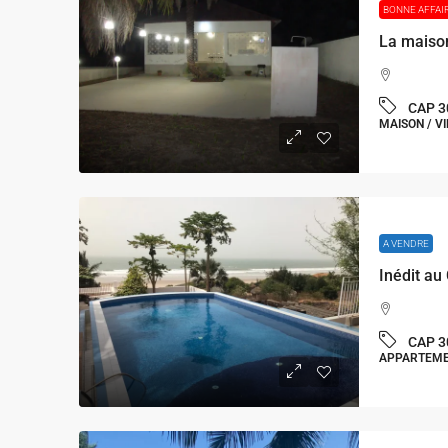
BONNE AFFAI
CAP 3
MAISON / VI
A VENDRE
CAP 3
APPARTEMEN