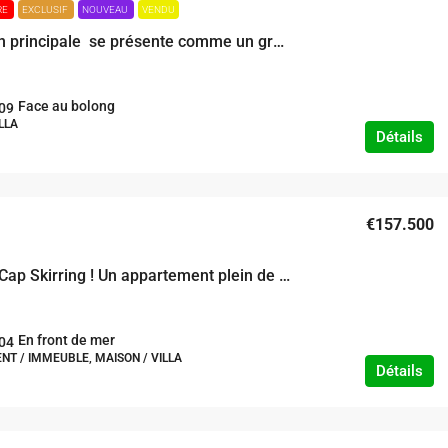
RE
EXCLUSIF
NOUVEAU
VENDU
La maison principale se présente comme un grand loft avec des circulations arérées avec sa magnifique véranda aux ouvertures sur les grands palmiers du jardin et sur le bleu de la piscine , son salon lumineux à la déco trendy . A l’entrée principale , dans un espace épuré sur fond blanc une cuisine avec son cellier et deux chambres apaisantes .
Face au bolong
09
LLA
Détails
€157.500
Inédit au Cap Skirring ! Un appartement plein de charme pieds dans l’eau avec piscine !
En front de mer
04
T / IMMEUBLE, MAISON / VILLA
Détails