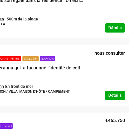
Elle n’a pas son égale dans la résidence . Un écho à nos valeurs :Entre authenticité, modernité et raffinement . A deux pas de la plage
-500m de la plage
89
LLA
Détails
nous consulter
BONNE AFFAIRE
EXCLUSIF
NOUVEAU
C’est la Teranga qui a faconnné l’identité de cette propriété de charme et de convivialité pour son mode de vie .Une immersion dans un cadre Chaleureux sur une des plus belles plages du Sénégal. Une propriété multifacettes à part
En front de mer
33
SON / VILLA, MAISON D'HÔTE / CAMPEMENT
Détails
€465.750
NOUVEAU