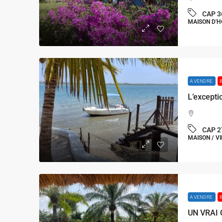
CAP 3
MAISON D'
A VENDRE
CAP 2
MAISON / VI
A VENDRE