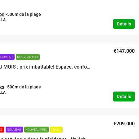
-500m de la plage
90
LLA
Détails
€147.000
NOUVEAU
NOUVEAU PRIX
SCOOP DU MOIS : prix imbattable! Espace, confort et charme dans un emplacement idéal au bord de la plage
-500m de la plage
83
LLA
Détails
€209.000
RE
NOUVEAU
NOUVEAU PRIX
VENDU