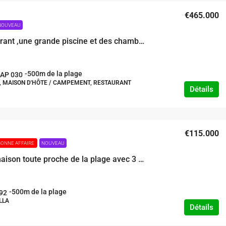
€465.000
NOUVEAU
Un restaurant ,une grande piscine et des chambres à un emplacement de choix
-500m de la plage
AP 030
 MAISON D'HÔTE / CAMPEMENT, RESTAURANT
Détails
€115.000
BONNE AFFAIRE
NOUVEAU
Grande maison toute proche de la plage avec 3 belles chambres. Ne pas attendre et accueillir à temps cette rare opportunité
-500m de la plage
92
LLA
Détails