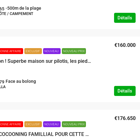
-500m de la plage
65
HÔTE / CAMPEMENT
Détails
€160.000
BONNE AFFAIRE
EXCLUSIF
NOUVEAU
NOUVEAU PRIX
L’exception ! Superbe maison sur pilotis, les pieds dans l’eau La perle des Iles
Face au bolong
79
LLA
Détails
€176.650
BONNE AFFAIRE
EXCLUSIF
NOUVEAU
NOUVEAU PRIX
UN VRAI COCOONING FAMILLIAL POUR CETTE VILLA TOTALEMENT RENOVEE