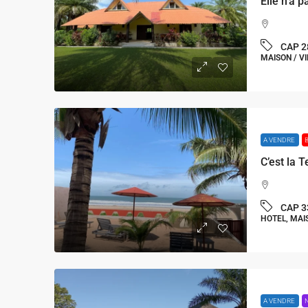
CAP 2
MAISON / VI
A VENDRE
CAP 3
HOTEL, MAI
A VENDRE