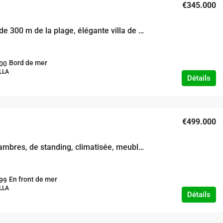
€345.000
A moins de 300 m de la plage, élégante villa de 4/5 chambres dans la résidence de prestige de la baie de Boucotte
Bord de mer
00
LLA
Détails
€499.000
Villa 5 chambres, de standing, climatisée, meublée et équipée en front de mer
En front de mer
99
LLA
Détails