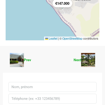
€147.000
Leaflet
|
©
OpenStreetMap
contributors
Prev
Next