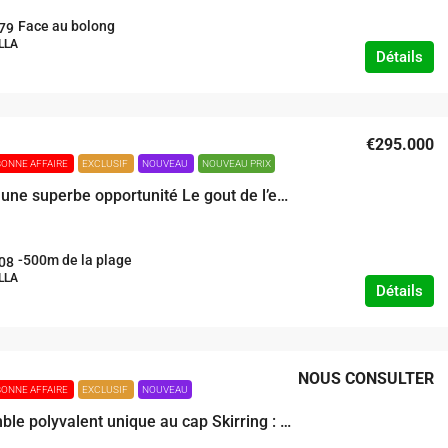
Face au bolong
79
LLA
Détails
€295.000
BONNE AFFAIRE
EXCLUSIF
NOUVEAU
NOUVEAU PRIX
A SAISIR une superbe opportunité Le gout de l’exigence grande maison de charme sur 5500m² de terrain surplombant l’océan
-500m de la plage
08
LLA
Détails
NOUS CONSULTER
BONNE AFFAIRE
EXCLUSIF
NOUVEAU
Un ensemble polyvalent unique au cap Skirring : un plongeon dans L’aventure