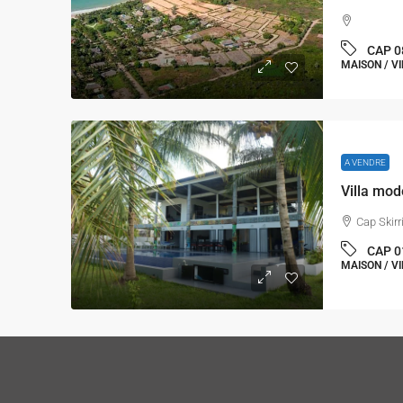
CAP 0
MAISON / V
A VENDRE
Cap Skirr
CAP 0
MAISON / VI