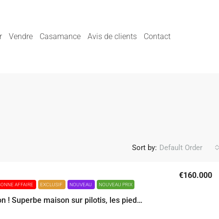
r
Vendre
Casamance
Avis de clients
Contact
Sort by:
Default Order
€160.000
BONNE AFFAIRE
EXCLUSIF
NOUVEAU
NOUVEAU PRIX
L’exception ! Superbe maison sur pilotis, les pieds dans l’eau La perle des Iles