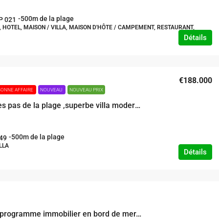
-500m de la plage
P 021
HOTEL, MAISON / VILLA, MAISON D'HÔTE / CAMPEMENT, RESTAURANT,
Détails
€188.000
BONNE AFFAIRE
NOUVEAU
NOUVEAU PRIX
A quelques pas de la plage ,superbe villa moderne de trois chambres
-500m de la plage
49
LLA
Détails
Nouveau programme immobilier en bord de mer, Villas 1 à 4 chambres