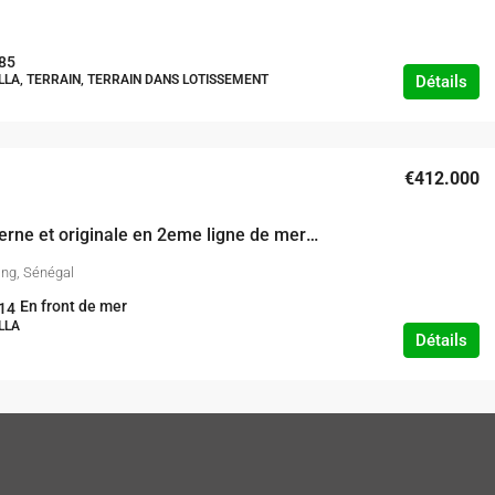
85
Détails
ILLA, TERRAIN, TERRAIN DANS LOTISSEMENT
€412.000
Villa moderne et originale en 2eme ligne de mer à Cap Skirring
ing, Sénégal
En front de mer
14
LLA
Détails