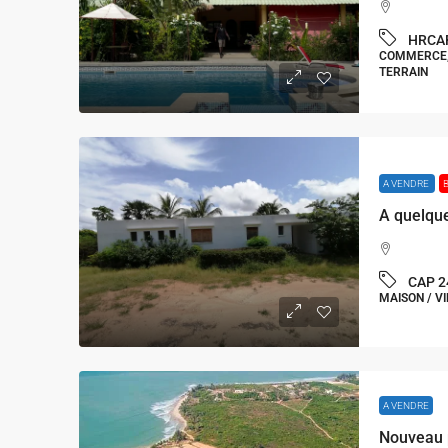
HRCA
COMMERCE, 
TERRAIN
A VENDRE
CAP 2
MAISON / VI
A VENDRE