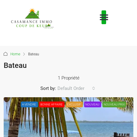
Home
Bateau
Bateau
1 Propriété
Sort by:
Default Order
A VENDRE
BONNE AFFAIRE
EXCLUSIF
NOUVEAU
NOUVEAU PRIX