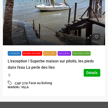
€160.000
A VENDRE
BONNE AFFAIRE
EXCLUSIF
NOUVEAU
NOUVEAU PRIX
L’exception ! Superbe maison sur pilotis, les pieds
dans l’eau La perle des Iles
Détails
Face au bolong
CAP 279
MAISON / VILLA