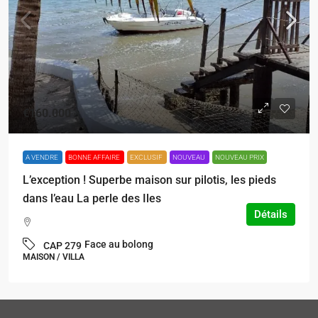
€160.000
A VENDRE
BONNE AFFAIRE
EXCLUSIF
NOUVEAU
NOUVEAU PRIX
L’exception ! Superbe maison sur pilotis, les pieds
dans l’eau La perle des Iles
Détails
Face au bolong
CAP 279
MAISON / VILLA