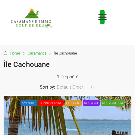
Home
Casamance
Île Cachouane
Île Cachouane
1 Propriété
Sort by:
Default Order
A VENDRE
BONNE AFFAIRE
EXCLUSIF
NOUVEAU
NOUVEAU PRIX