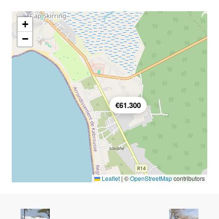
+
−
€61.300
Leaflet
|
©
OpenStreetMap
contributors