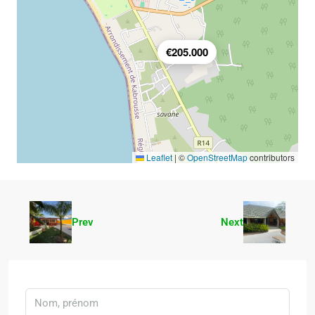
€205.000
Leaflet
|
©
OpenStreetMap
contributors
Prev
Next