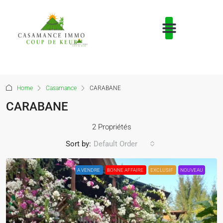
Home
Casamance
CARABANE
CARABANE
2 Propriétés
Sort by:
Default Order
A VENDRE
BONNE AFFAIRE
EXCLUSIF
NOUVEAU