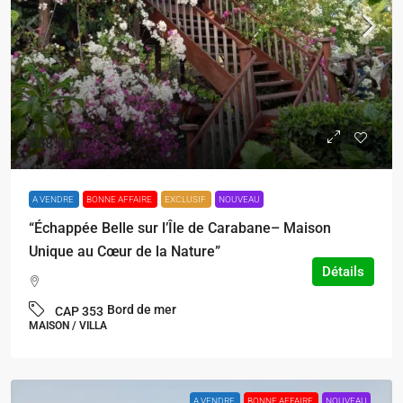
€88.000
A VENDRE
BONNE AFFAIRE
EXCLUSIF
NOUVEAU
“Échappée Belle sur l’Île de Carabane– Maison
Unique au Cœur de la Nature”
Détails
Bord de mer
CAP 353
MAISON / VILLA
A VENDRE
BONNE AFFAIRE
NOUVEAU